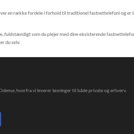
ver en række fordele i forhold til traditionel fastnettelefoni og er 
, fuldstændigt som du plejer med dine eksisterende fastnettelefo
r du selv.
dense, hvorfra vi leverer løsninger til både private og erhverv.