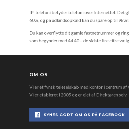
IP-telefoni betyder telefoni over internettet. Det gi
60%, og på udlandsopkald kan du spare op til 98%!
Du kan overflytte dit gamle fastnetnummer og ringe
som begynder med 44 40 – de sidste fire cifre vælge
OM OS
Vi er et fynsk teleselskab med kontor i centrum af O
Vi er etableret i 2005 og er ejet af Direktøren selv.
SYNES GODT OM OS PÅ FACEBOOK