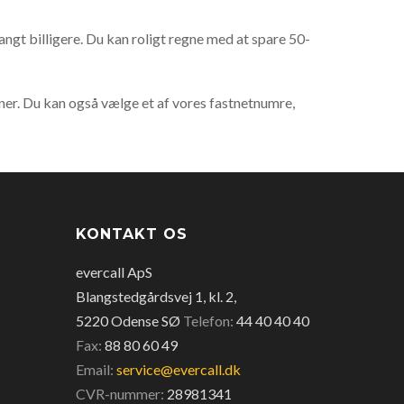
langt billigere. Du kan roligt regne med at spare 50-
ner. Du kan også vælge et af vores fastnetnumre,
KONTAKT OS
evercall ApS
Blangstedgårdsvej 1, kl. 2,
5220 Odense SØ
Telefon:
44 40 40 40
Fax:
88 80 60 49
Email:
service@evercall.dk
CVR-nummer:
28981341